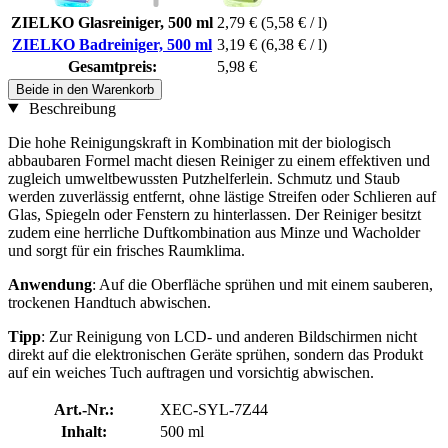
ZIELKO Glasreiniger, 500 ml
2,79 €
(5,58 € / l)
ZIELKO Badreiniger, 500 ml
3,19 €
(6,38 € / l)
Gesamtpreis:
5,98 €
Beide in den Warenkorb
Beschreibung
Die hohe Reinigungskraft in Kombination mit der biologisch
abbaubaren Formel macht diesen Reiniger zu einem effektiven und
zugleich umweltbewussten Putzhelferlein. Schmutz und Staub
werden zuverlässig entfernt, ohne lästige Streifen oder Schlieren auf
Glas, Spiegeln oder Fenstern zu hinterlassen. Der Reiniger besitzt
zudem eine herrliche Duftkombination aus Minze und Wacholder
und sorgt für ein frisches Raumklima.
Anwendung
: Auf die Oberfläche sprühen und mit einem sauberen,
trockenen Handtuch abwischen.
Tipp
: Zur Reinigung von LCD- und anderen Bildschirmen nicht
direkt auf die elektronischen Geräte sprühen, sondern das Produkt
auf ein weiches Tuch auftragen und vorsichtig abwischen.
Art.-Nr.:
XEC-SYL-7Z44
Inhalt:
500 ml