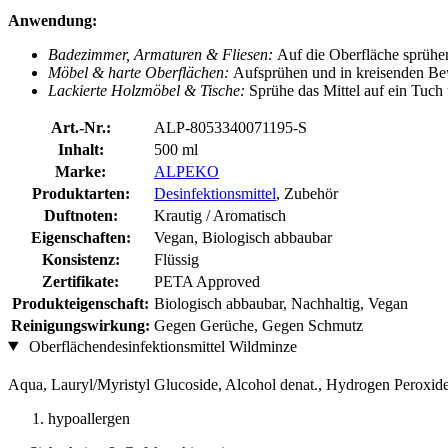
Anwendung:
Badezimmer, Armaturen & Fliesen:
Auf die Oberfläche sprühe
Möbel & harte Oberflächen:
Aufsprühen und in kreisenden Bewe
Lackierte Holzmöbel & Tische:
Sprühe das Mittel auf ein Tuch
Art.-Nr.:
ALP-8053340071195-S
Inhalt:
500 ml
Marke:
ALPEKO
Produktarten:
Desinfektionsmittel
, Zubehör
Duftnoten:
Krautig / Aromatisch
Eigenschaften:
Vegan, Biologisch abbaubar
Konsistenz:
Flüssig
Zertifikate:
PETA Approved
Produkteigenschaft:
Biologisch abbaubar, Nachhaltig, Vegan
Reinigungswirkung:
Gegen Gerüche, Gegen Schmutz
Oberflächendesinfektionsmittel Wildminze
Aqua, Lauryl/Myristyl Glucoside, Alcohol denat., Hydrogen Peroxide
hypoallergen