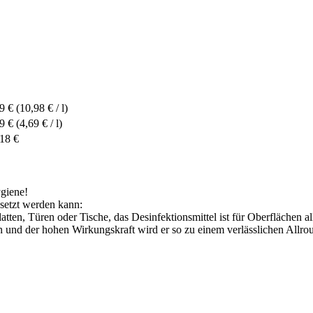
9 €
(10,98 € / l)
9 €
(4,69 € / l)
18 €
giene!
esetzt werden kann:
ten, Türen oder Tische, das Desinfektionsmittel ist für Oberflächen al
 und der hohen Wirkungskraft wird er so zu einem verlässlichen Allro