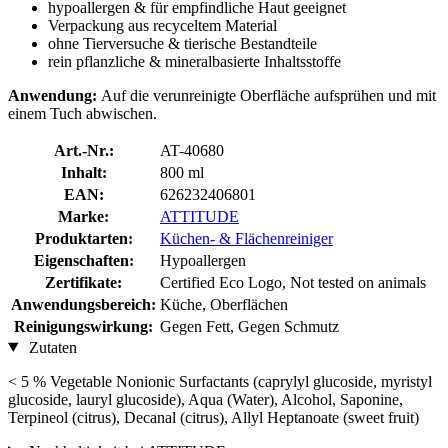
hypoallergen & für empfindliche Haut geeignet
Verpackung aus recyceltem Material
ohne Tierversuche & tierische Bestandteile
rein pflanzliche & mineralbasierte Inhaltsstoffe
Anwendung:
Auf die verunreinigte Oberfläche aufsprühen und mit
einem Tuch abwischen.
Art.-Nr.:
AT-40680
Inhalt:
800 ml
EAN:
626232406801
Marke:
ATTITUDE
Produktarten:
Küchen- & Flächenreiniger
Eigenschaften:
Hypoallergen
Zertifikate:
Certified Eco Logo, Not tested on animals
Anwendungsbereich:
Küche, Oberflächen
Reinigungswirkung:
Gegen Fett, Gegen Schmutz
Zutaten
< 5 % Vegetable Nonionic Surfactants (caprylyl glucoside, myristyl
glucoside, lauryl glucoside), Aqua (Water), Alcohol, Saponine,
Terpineol (citrus), Decanal (citrus), Allyl Heptanoate (sweet fruit)