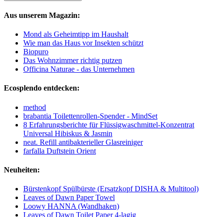
Aus unserem Magazin:
Mond als Geheimtipp im Haushalt
Wie man das Haus vor Insekten schützt
Biopuro
Das Wohnzimmer richtig putzen
Officina Naturae - das Unternehmen
Ecosplendo entdecken:
method
brabantia Toilettenrollen-Spender - MindSet
8 Erfahrungsberichte für Flüssigwaschmittel-Konzentrat
Universal Hibiskus & Jasmin
neat. Refill antibakterieller Glasreiniger
farfalla Duftstein Orient
Neuheiten:
Bürstenkopf Spülbürste (Ersatzkopf DISHA & Multitool)
Leaves of Dawn Paper Towel
Loowy HANNA (Wandhaken)
Leaves of Dawn Toilet Paper 4-lagig