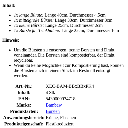
Inhalt:
1x lange Bürste:
Länge 40cm, Durchmesser 4,5cm
1x mittelgroße Bürste:
Länge 30cm, Durchmesser 3cm
1x kleine Bürste:
Länge 25cm, Durchmesser 2cm
1x Bürste für Trinkhalme:
Länge 22cm, Durchmesser 1cm
Hinweis:
Um die Bürsten zu entsorgen, trenne Borsten und Draht
voneinander. Die Borsten sind kompostierbar, der Draht
recyclebar.
Wenn du keine Möglichkeit zur Kompostierung hast, können
die Bürsten auch in einem Stück im Restmüll entsorgt
werden.
Art.-Nr.:
XEC-BAM-BBxBBxPK4
Inhalt:
4 Stk
EAN:
5430000934718
Marke:
Bambaw
Produktarten:
Bürsten
Anwendungsbereich:
Küche, Flaschen
Produkteigenschaft:
Plastikreduziert