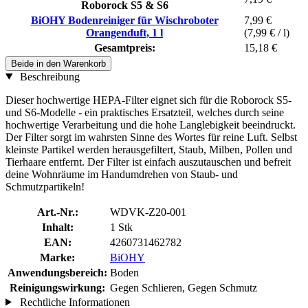
Roborock S5 & S6
BiOHY Bodenreiniger für Wischroboter
7,99 €
Orangenduft, 1 l
(7,99 € / l)
Gesamtpreis:
15,18 €
Beide in den Warenkorb
Beschreibung
Dieser hochwertige HEPA-Filter eignet sich für die Roborock S5-
und S6-Modelle - ein praktisches Ersatzteil, welches durch seine
hochwertige Verarbeitung und die hohe Langlebigkeit beeindruckt.
Der Filter sorgt im wahrsten Sinne des Wortes für reine Luft. Selbst
kleinste Partikel werden herausgefiltert, Staub, Milben, Pollen und
Tierhaare entfernt. Der Filter ist einfach auszutauschen und befreit
deine Wohnräume im Handumdrehen von Staub- und
Schmutzpartikeln!
Art.-Nr.:
WDVK-Z20-001
Inhalt:
1 Stk
EAN:
4260731462782
Marke:
BiOHY
Anwendungsbereich:
Boden
Reinigungswirkung:
Gegen Schlieren, Gegen Schmutz
Rechtliche Informationen