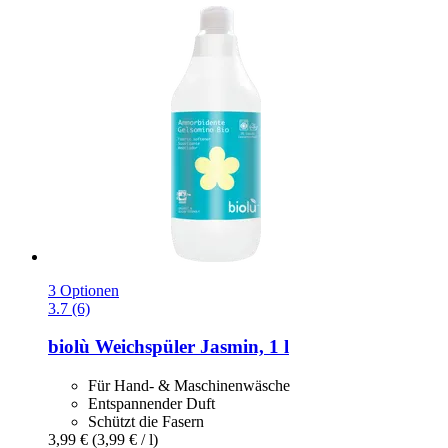
3 Optionen
3.7 (6)
biolù
Weichspüler Jasmin, 1 l
Für Hand- & Maschinenwäsche
Entspannender Duft
Schützt die Fasern
3,99 €
(3,99 € / l)