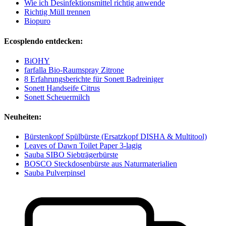
Wie ich Desinfektionsmittel richtig anwende
Richtig Müll trennen
Biopuro
Ecosplendo entdecken:
BiOHY
farfalla Bio-Raumspray Zitrone
8 Erfahrungsberichte für Sonett Badreiniger
Sonett Handseife Citrus
Sonett Scheuermilch
Neuheiten:
Bürstenkopf Spülbürste (Ersatzkopf DISHA & Multitool)
Leaves of Dawn Toilet Paper 3-lagig
Sauba SIBO Siebträgerbürste
BOSCO Steckdosenbürste aus Naturmaterialien
Sauba Pulverpinsel