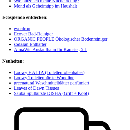
Wie putze ich meine Küche richtig?
Mond als Geheimtipp im Haushalt
Ecosplendo entdecken:
everdrop
Ecover Bad-Reiniger
ORGANIC PEOPLE Ökologischer Bodenreiniger
sodasan Enthärter
AlmaWin Auslaufhahn für Kanister, 5 L
Neuheiten:
Loowy HALTA (Toilettenrollenhalter)
Loowy Toilettenbürste Woodline
greenatural Waschmittelblätter parfümiert
Leaves of Dawn Tissues
Sauba Spülbürste DISHA (Griff + Kopf)