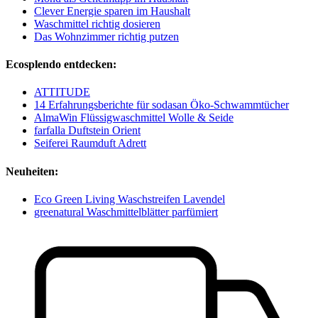
Clever Energie sparen im Haushalt
Waschmittel richtig dosieren
Das Wohnzimmer richtig putzen
Ecosplendo entdecken:
ATTITUDE
14 Erfahrungsberichte für sodasan Öko-Schwammtücher
AlmaWin Flüssigwaschmittel Wolle & Seide
farfalla Duftstein Orient
Seiferei Raumduft Adrett
Neuheiten:
Eco Green Living Waschstreifen Lavendel
greenatural Waschmittelblätter parfümiert