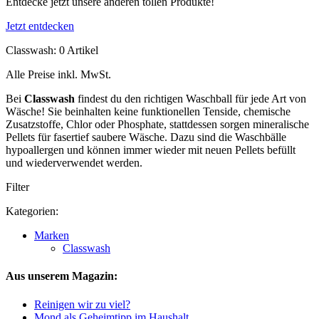
Entdecke jetzt unsere anderen tollen Produkte!
Jetzt entdecken
Classwash: 0 Artikel
Alle Preise inkl. MwSt.
Bei
Classwash
findest du den richtigen Waschball für jede Art von
Wäsche! Sie beinhalten keine funktionellen Tenside, chemische
Zusatzstoffe, Chlor oder Phosphate, stattdessen sorgen mineralische
Pellets für fasertief saubere Wäsche. Dazu sind die Waschbälle
hypoallergen und können immer wieder mit neuen Pellets befüllt
und wiederverwendet werden.
Filter
Kategorien:
Marken
Classwash
Aus unserem Magazin:
Reinigen wir zu viel?
Mond als Geheimtipp im Haushalt