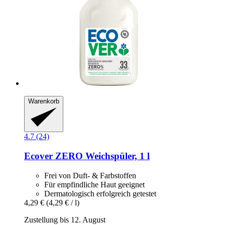
Warenkorb
4.7 (24)
Ecover
ZERO Weichspüler, 1 l
Frei von Duft- & Farbstoffen
Für empfindliche Haut geeignet
Dermatologisch erfolgreich getestet
4,29 €
(4,29 € / l)
Zustellung bis 12. August