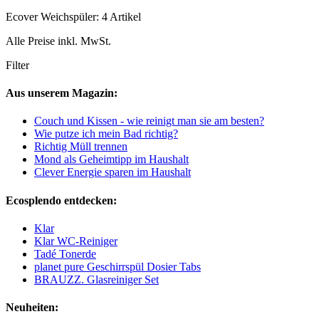
Ecover Weichspüler: 4 Artikel
Alle Preise inkl. MwSt.
Filter
Aus unserem Magazin:
Couch und Kissen - wie reinigt man sie am besten?
Wie putze ich mein Bad richtig?
Richtig Müll trennen
Mond als Geheimtipp im Haushalt
Clever Energie sparen im Haushalt
Ecosplendo entdecken:
Klar
Klar WC-Reiniger
Tadé Tonerde
planet pure Geschirrspül Dosier Tabs
BRAUZZ. Glasreiniger Set
Neuheiten: