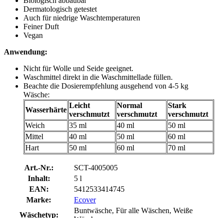
Biologisch abbaubar
Dermatologisch getestet
Auch für niedrige Waschtemperaturen
Feiner Duft
Vegan
Anwendung:
Nicht für Wolle und Seide geeignet.
Waschmittel direkt in die Waschmittellade füllen.
Beachte die Dosierempfehlung ausgehend von 4-5 kg
Wäsche:
Leicht
Normal
Stark
Wasserhärte
verschmutzt
verschmutzt
verschmutzt
Weich
35 ml
40 ml
50 ml
Mittel
40 ml
50 ml
60 ml
Hart
50 ml
60 ml
70 ml
Art.-Nr.:
SCT-4005005
Inhalt:
5 l
EAN:
5412533414745
Marke:
Ecover
Buntwäsche, Für alle Wäschen, Weiße
Wäschetyp: