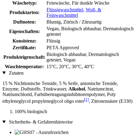
Wäschetyp:
Feinwäsche, Für dunkle Wäsche
Flüssigwaschmittel
,
Woll- &
Produktarten:
Feinwaschmittel
Duftnoten:
Blumig, Zitrisch / Zitrusartig
Vegan, Biologisch abbaubar, Dermatologisch
Eigenschaften:
getestet
Konsistenz:
Flüssig
Zertifikate:
PETA Approved
Biologisch abbaubar, Dermatologisch
Produkteigenschaft:
getestet, Vegan
Waschtemperatur:
15°C, 20°C, 30°C, 40°C
Zutaten
15 % Nichtionische Tenside, 5 % Seife, anionische Tenside,
Enzyme, Duftstoffe, Trinkwasser,
Alkohol
, Natriumcitrat,
Natriumchlorid, Farbübertragungsinhibitorenpolymer, Poly
[1]
ethyleneglycol propyleneglycol oligo ester
, Zitronensäure (E330)
100% biologisch
Sicherheits- & Gefahrenhinweise