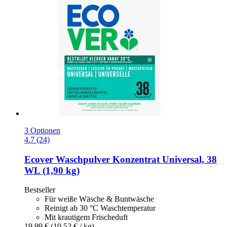
3 Optionen
4.7 (24)
Ecover
Waschpulver Konzentrat Universal, 38
WL (1,90 kg)
Bestseller
Für weiße Wäsche & Buntwäsche
Reinigt ab 30 °C Waschtemperatur
Mit krautigem Frischeduft
19,99 €
(10,52 € / kg)