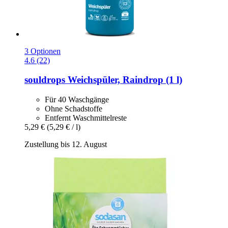
3 Optionen
4.6 (22)
souldrops
Weichspüler, Raindrop (1 l)
Für 40 Waschgänge
Ohne Schadstoffe
Entfernt Waschmittelreste
5,29 €
(5,29 € / l)
Zustellung bis 12. August