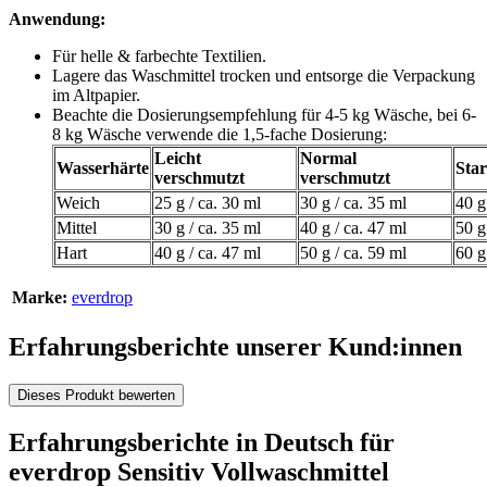
Anwendung:
Für helle & farbechte Textilien.
Lagere das Waschmittel trocken und entsorge die Verpackung
im Altpapier.
Beachte die Dosierungsempfehlung für 4-5 kg Wäsche, bei 6-
8 kg Wäsche verwende die 1,5-fache Dosierung:
Leicht
Normal
Wasserhärte
Sta
verschmutzt
verschmutzt
Weich
25 g / ca. 30 ml
30 g / ca. 35 ml
40 g
Mittel
30 g / ca. 35 ml
40 g / ca. 47 ml
50 g
Hart
40 g / ca. 47 ml
50 g / ca. 59 ml
60 g
Marke:
everdrop
Erfahrungsberichte unserer Kund:innen
Dieses Produkt bewerten
Erfahrungsberichte in Deutsch für
everdrop Sensitiv Vollwaschmittel