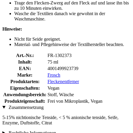
Trage den Flecken-Zwerg auf den Fleck auf und lasse ihn bis
zu 10 Minuten einwirken.
Wasche die Textilien danach wie gewohnt in der
Waschmaschine.
Hinweise:
Nicht für Seide geeignet.
Material- und Pflegehinweise der Textilhersteller beachten.
Art.-Nr.:
FR-1302373
Inhalt:
75 ml
EAN:
4001499923739
Marke:
Frosch
Produktarten:
Fleckenentferner
Eigenschaften:
Vegan
Anwendungsbereich:
Stoff, Wäsche
Produkteigenschaft:
Frei von Mikroplastik, Vegan
Zusammensetzung
5-15% nichtionische Tenside, < 5 % anionische tenside, Seife,
Enzyme, Duftstoffe, Citrat
Rechtliche Informationen