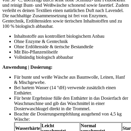
und reinigt Bunt- und Weißwäsche schonend sowie fasertief. Zudem
verleiht es deinen Textilien einen natürlichen Duft nach Lavendel.
Die nachhaltige Zusammensetzung ist frei von Enzymen,
Gentechnik, Erdöltensiden sowie tierischen Inhaltsstoffen und zu
100 % biologisch abbaubar.
Inhaltsstoffe aus kontrolliert biologischem Anbau
Ohne Enzyme & Gentechnik
Ohne Erdöltenside & tierische Bestandteile
Mit Bio-Pflanzenölseife
Vollständig biologisch abbaubar
Anwendung | Dosierung:
Für bunte und weiße Wäsche aus Baumwolle, Leinen, Hanf
& Mischgewebe.
Bei hartem Wasser (14 °dH) verwende zusätzlich einen
Enthärter.
Für beste Ergebnisse fülle den Enthärter in das Dosierfach der
Waschmaschine und gib das Waschmittel in einer
Dosierwaschkugel direkt in die Trommel.
Beachte die Dosierungsempfehlung ausgehend von 4,5 kg
Wäsche:
Leicht
Normal
Wasserhärte
Sta
verschmutzt
verschmutzt