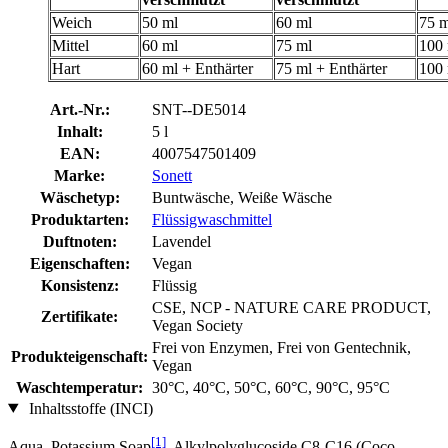
Weich
50 ml
60 ml
75 m
Mittel
60 ml
75 ml
100
Hart
60 ml + Enthärter
75 ml + Enthärter
100 
Art.-Nr.:
SNT--DE5014
Inhalt:
5 l
EAN:
4007547501409
Marke:
Sonett
Wäschetyp:
Buntwäsche, Weiße Wäsche
Produktarten:
Flüssigwaschmittel
Duftnoten:
Lavendel
Eigenschaften:
Vegan
Konsistenz:
Flüssig
CSE, NCP - NATURE CARE PRODUCT,
Zertifikate:
Vegan Society
Frei von Enzymen, Frei von Gentechnik,
Produkteigenschaft:
Vegan
Waschtemperatur:
30°C, 40°C, 50°C, 60°C, 90°C, 95°C
Inhaltsstoffe (INCI)
[1]
Aqua, Potassium Soap
, Alkylpolyglucoside C8-C16 (Coco