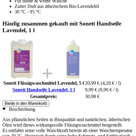
Für bunte & weiße Wäsche
Zarter Duft aus ätherischem Bio-Lavendelöl
30 °C - 95 °C
Häufig zusammen gekauft mit Sonett Handseife
Lavendel, 1 l
Sonett Flüssigwaschmittel Lavendel, 5 l
20,99 €
(4,20 € / l)
Sonett Handseife Lavendel, 1 l
9,99 €
(9,99 € / l)
Gesamtpreis:
30,98 €
Beide in den Warenkorb
Beschreibung
Aus pflanzlichen Seifen in Bioqualität und natürlichen, ätherischen
Ölen wird dieses wirkungsvolle Flüssigwaschmittel hergestellt.
Es entfaltet seine volle Waschkraft bereits ab einer Waschtemperatur
von 30 °C, überzeugt durch seine hohe Schmutz- und Fettlösekraft