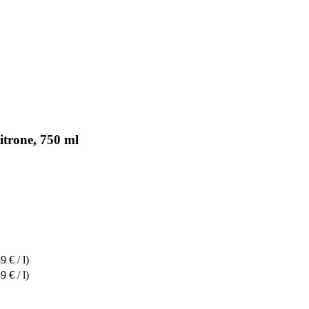
trone, 750 ml
9 € / l)
9 € / l)