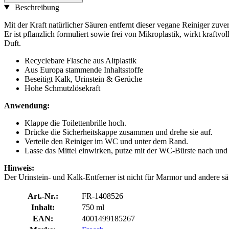
Beschreibung
Mit der Kraft natürlicher Säuren entfernt dieser vegane Reiniger zu
Er ist pflanzlich formuliert sowie frei von Mikroplastik, wirkt kraft
Duft.
Recyclebare Flasche aus Altplastik
Aus Europa stammende Inhaltsstoffe
Beseitigt Kalk, Urinstein & Gerüche
Hohe Schmutzlösekraft
Anwendung:
Klappe die Toilettenbrille hoch.
Drücke die Sicherheitskappe zusammen und drehe sie auf.
Verteile den Reiniger im WC und unter dem Rand.
Lasse das Mittel einwirken, putze mit der WC-Bürste nach und 
Hinweis:
Der Urinstein- und Kalk-Entferner ist nicht für Marmor und andere s
Art.-Nr.:
FR-1408526
Inhalt:
750 ml
EAN:
4001499185267