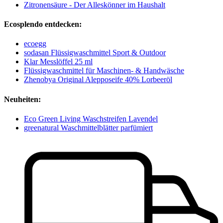
Zitronensäure - Der Alleskönner im Haushalt
Ecosplendo entdecken:
ecoegg
sodasan Flüssigwaschmittel Sport & Outdoor
Klar Messlöffel 25 ml
Flüssigwaschmittel für Maschinen- & Handwäsche
Zhenobya Original Alepposeife 40% Lorbeeröl
Neuheiten:
Eco Green Living Waschstreifen Lavendel
greenatural Waschmittelblätter parfümiert