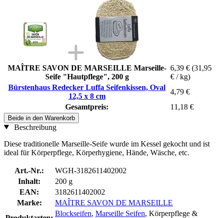
MAÎTRE SAVON DE MARSEILLE Marseille-
6,39 €
(31,95
Seife "Hautpflege", 200 g
€ / kg)
Bürstenhaus Redecker Luffa Seifenkissen, Oval
4,79 €
12,5 x 8 cm
Gesamtpreis:
11,18 €
Beide in den Warenkorb
Beschreibung
Diese traditionelle Marseille-Seife wurde im Kessel gekocht und ist
ideal für Körperpflege, Körperhygiene, Hände, Wäsche, etc.
Art.-Nr.:
WGH-3182611402002
Inhalt:
200 g
EAN:
3182611402002
Marke:
MAÎTRE SAVON DE MARSEILLE
Blockseifen
,
Marseille Seifen
, Körperpflege &
Produktarten: