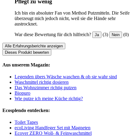
Pflegt zu wenig
Ich bin ein absoluter Fan von Method Putzmitteln. Die Seife
überzeugt mich jedoch nicht, weil sie die Hände sehr
austrocknet.
War diese Bewertung für dich hilfreich?
(3)
(0)
Ja
Nein
Alle Erfahrungsberichte anzeigen
Dieses Produkt bewerten
Aus unserem Magazin:
Legenden übers Wäsche waschen & ob sie wahr sind
Waschmittel richtig dosieren
Das Wohnzimmer richtig putzen
Biopuro
Wie putze ich meine Küche richtig?
Ecosplendo entdecken:
Toilet Tapes
ecoLiving Handfeger Set mit Magneten
Ecover ZERO Woll- & Feinwaschmittel