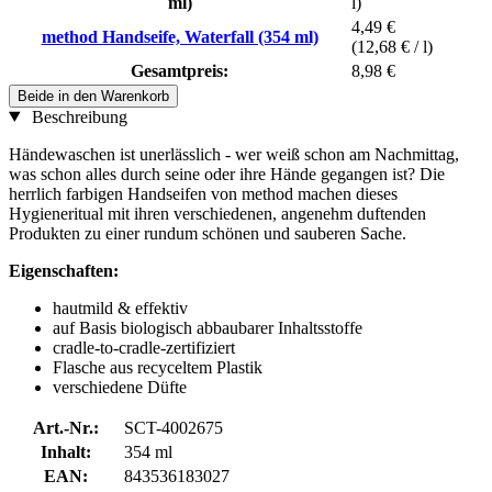
ml)
l)
4,49 €
method Handseife, Waterfall (354 ml)
(12,68 € / l)
Gesamtpreis:
8,98 €
Beide in den Warenkorb
Beschreibung
Händewaschen ist unerlässlich - wer weiß schon am Nachmittag,
was schon alles durch seine oder ihre Hände gegangen ist? Die
herrlich farbigen Handseifen von method machen dieses
Hygieneritual mit ihren verschiedenen, angenehm duftenden
Produkten zu einer rundum schönen und sauberen Sache.
Eigenschaften:
hautmild & effektiv
auf Basis biologisch abbaubarer Inhaltsstoffe
cradle-to-cradle-zertifiziert
Flasche aus recyceltem Plastik
verschiedene Düfte
Art.-Nr.:
SCT-4002675
Inhalt:
354 ml
EAN:
843536183027