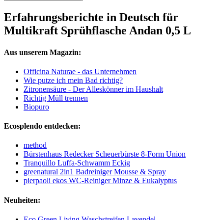
Erfahrungsberichte in Deutsch für
Multikraft Sprühflasche Andan 0,5 L
Aus unserem Magazin:
Officina Naturae - das Unternehmen
Wie putze ich mein Bad richtig?
Zitronensäure - Der Alleskönner im Haushalt
Richtig Müll trennen
Biopuro
Ecosplendo entdecken:
method
Bürstenhaus Redecker Scheuerbürste 8-Form Union
Tranquillo Luffa-Schwamm Eckig
greenatural 2in1 Badreiniger Mousse & Spray
pierpaoli ekos WC-Reiniger Minze & Eukalyptus
Neuheiten:
Eco Green Living Waschstreifen Lavendel