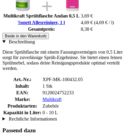
Multikraft Sprühflasche Andan 0,5 L
3,69 €
Sonett Allesreiniger, 1 l
4,69 €
(4,69 € / l)
Gesamtpreis:
8,38 €
Beide in den Warenkorb
Beschreibung
Diese Sprühflasche mit einem Fassungsvermögen von 0,5 Liter
sorgt für zuverlässige Sprüh-Ergebnisse. Sie bietet einen feinen
Sprühnebel, sodass deine Reinigungsprodukte optimal verteilt
werden.
Art.-Nr.:
XPF-MK-100432.05
Inhalt:
1 Stk
EAN:
9120024752233
Marke:
Multikraft
Produktarten:
Zubehör
Kapazität in Liter:
0 - 10 L
Rechtliche Informationen
Passend dazu