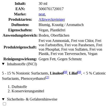
Inhalt:
30 ml
EAN:
5060761720017
Marke:
neat.
Produktarten:
Allzweckreiniger
Duftnoten:
Blumig, Krautig / Aromatisch
Eigenschaften:
Vegan, Plastikfrei
Anwendungsbereich:
Boden, Oberflächen
Frei von Ammoniak, Frei von Chlor, Frei
von Farbstoffen, Frei von Parabenen, Frei
Produkteigenschaft:
von Phosphat, Frei von Sulfaten, Frei von
Plastik, Frei von Tierversuchen, Vegan
Reinigungswirkung:
Gegen Fett, Gegen Schmutz
Inhaltsstoffe (INCI)
[1]
[1]
5 - 15 % Nonionic Surfactants,
Linalool
,
Lilial
, < 5 % Cationic
[2]
Surfactants, Phenoxyethanol
Duftstoffe
Konservierungsmittel
Sicherheits- & Gefahrenhinweise