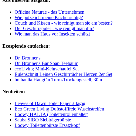
Aus unserem Magazin:
Officina Naturae - das Unternehmen
Wie putze ich meine Küche richtig?
Couch und Kissen - wie reinigt man sie am besten?
Der Geschirrspüler - wie reinigt man ihn?
Wie man das Haus vor Insekten schützt
Ecosplendo entdecken:
Dr. Bronner's
Dr. Bronner's Bar Soap Teebaum
ecoLiving Mini-Kehrschaufel Set
Eulenschnitt Leinen Geschirrtücher Herzen 2er-Set
brabantia HangOn Turm-Trockengestell, 30m
Neuheiten:
Leaves of Dawn Toilet Paper 3-lagig
Eco Green Living Duftstofffreie Waschstreifen
Loowy HALTA (Toilettenrollenhalter)
Sauba SIBO Siebträgerbürste
Loowy Toilettenbürste Ersatzkopf