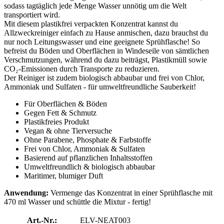
sodass tagtäglich jede Menge Wasser unnötig um die Welt
transportiert wird.
Mit diesem plastikfrei verpackten Konzentrat kannst du
Allzweckreiniger einfach zu Hause anmischen, dazu brauchst du
nur noch Leitungswasser und eine geeignete Sprühflasche! So
befreist du Böden und Oberflächen in Windeseile von sämtlichen
Verschmutzungen, während du dazu beiträgst, Plastikmüll sowie
CO₂-Emissionen durch Transporte zu reduzieren.
Der Reiniger ist zudem biologisch abbaubar und frei von Chlor,
Ammoniak und Sulfaten - für umweltfreundliche Sauberkeit!
Für Oberflächen & Böden
Gegen Fett & Schmutz
Plastikfreies Produkt
Vegan & ohne Tierversuche
Ohne Parabene, Phosphate & Farbstoffe
Frei von Chlor, Ammoniak & Sulfaten
Basierend auf pflanzlichen Inhaltsstoffen
Umweltfreundlich & biologisch abbaubar
Maritimer, blumiger Duft
Anwendung:
Vermenge das Konzentrat in einer Sprühflasche mit
470 ml Wasser und schüttle die Mixtur - fertig!
Art.-Nr.:
ELV-NEAT003