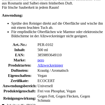
aus Rosmarin und Salbei einen feinherben Duft.
Für frische Sauberkeit in jedem Raum!
Anwendung:
Sprühe den Reiniger direkt auf die Oberfläche und wische ihn
mit einem feuchten Tuch ab.
Für empfindliche Oberflächen wie Marmor oder elektronische
Bildschirme ist der Allzweckreiniger nicht geeignet.
Art.-Nr.:
PER-0102
Inhalt:
500 ml
EAN:
3859893649110
Marke:
pero
Produktarten:
Allzweckreiniger
Duftnoten:
Krautig / Aromatisch
Eigenschaften:
Vegan
Zertifikate:
ECOCERT
Anwendungsbereich:
Universell
Produkteigenschaft:
Frei von Phosphat, Vegan
Gegen Fett, Gegen Flecken, Gegen
Reinigungswirkung:
Schmutz