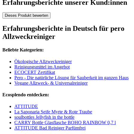
Erfahrungsberichte unserer Kund:innen
Dieses Produkt bewerten
Erfahrungsberichte in Deutsch für pero
Allzweckreiniger
Beliebte Kategorien:
Ökologische Allzweckreiniger
Reinigungsmittel im Angebot
ECOCERT Zertifikat
Pero - Die natürliche Lösung für Sauberkeit im ganzen Haus
Vegane Allzweck- & Universalreiniger
Ecosplendo entdecken:
ATTITUDE
La Saponaria Seife Myrte & Rote Traube
soulbottles Jellyfish in the bottle
CARRY Bottle Glasflasche BOHO RAINBOW 0,7 l
ATTITUDE Bad Reiniger Parfümfrei