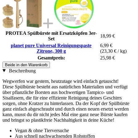
PROTEA Spülbürste mit Ersatzköpfen 3er-
18,99 €
Set
planet pure Universal Reinigungspaste
6,99 €
Zitrone, 300 g
(23,30 € / kg)
Gesamtpreis:
25,98 €
Beide in den Warenkorb
Beschreibung
Wegwerfen war gestern, heutzutage wird einfach getauscht!
Diese Spülbürste besteht aus natürlichen Materialien und verfügt
über pflanzliche Borsten aus hochwertigen Tampico- und
Sisalfasern, die für eine effiziente Reinigung deines Geschirrs
sorgen, ohne Kratzer zu hinterlassen. Da der Kopf der Spülbürste
ganz einfach abgeschraubt und durch einen neuen ersetzt werden
kann, musst du dir nicht jedes Mal eine ganz neue Bürste kaufen
und bringst so plastikfreie Nachhaltigkeit in deine Küche!
Vegan & ohne Tierversuche
Aus schnell nachwachsenden Rohstoffen