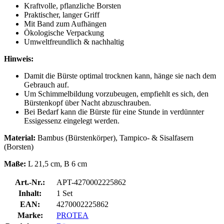
Kraftvolle, pflanzliche Borsten
Praktischer, langer Griff
Mit Band zum Aufhängen
Ökologische Verpackung
Umweltfreundlich & nachhaltig
Hinweis:
Damit die Bürste optimal trocknen kann, hänge sie nach dem
Gebrauch auf.
Um Schimmelbildung vorzubeugen, empfiehlt es sich, den
Bürstenkopf über Nacht abzuschrauben.
Bei Bedarf kann die Bürste für eine Stunde in verdünnter
Essigessenz eingelegt werden.
Material:
Bambus (Bürstenkörper), Tampico- & Sisalfasern
(Borsten)
Maße:
L 21,5 cm, B 6 cm
Art.-Nr.:
APT-4270002225862
Inhalt:
1 Set
EAN:
4270002225862
Marke:
PROTEA