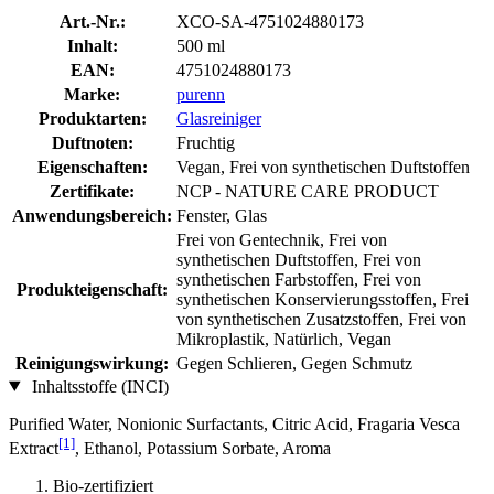
Art.-Nr.:
XCO-SA-4751024880173
Inhalt:
500 ml
EAN:
4751024880173
Marke:
purenn
Produktarten:
Glasreiniger
Duftnoten:
Fruchtig
Eigenschaften:
Vegan, Frei von synthetischen Duftstoffen
Zertifikate:
NCP - NATURE CARE PRODUCT
Anwendungsbereich:
Fenster, Glas
Frei von Gentechnik, Frei von
synthetischen Duftstoffen, Frei von
synthetischen Farbstoffen, Frei von
Produkteigenschaft:
synthetischen Konservierungsstoffen, Frei
von synthetischen Zusatzstoffen, Frei von
Mikroplastik, Natürlich, Vegan
Reinigungswirkung:
Gegen Schlieren, Gegen Schmutz
Inhaltsstoffe (INCI)
Purified Water, Nonionic Surfactants, Citric Acid, Fragaria Vesca
[1]
Extract
, Ethanol, Potassium Sorbate, Aroma
Bio-zertifiziert