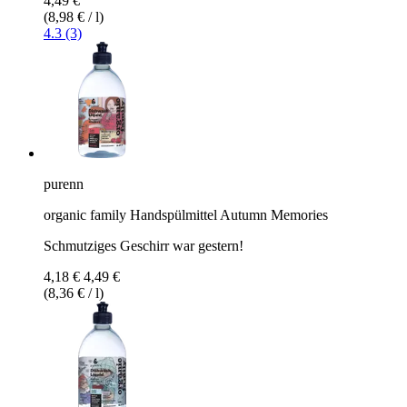
4,49 €
(8,98 € / l)
4.3 (3)
purenn
organic family Handspülmittel Autumn Memories
Schmutziges Geschirr war gestern!
4,18 €
4,49 €
(8,36 € / l)