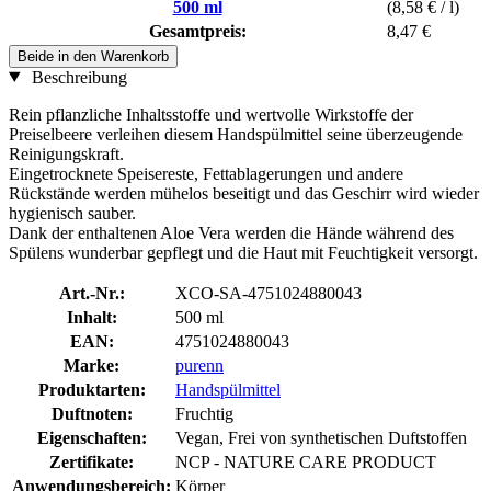
500 ml
(8,58 € / l)
Gesamtpreis:
8,47 €
Beide in den Warenkorb
Beschreibung
Rein pflanzliche Inhaltsstoffe und wertvolle Wirkstoffe der
Preiselbeere verleihen diesem Handspülmittel seine überzeugende
Reinigungskraft.
Eingetrocknete Speisereste, Fettablagerungen und andere
Rückstände werden mühelos beseitigt und das Geschirr wird wieder
hygienisch sauber.
Dank der enthaltenen Aloe Vera werden die Hände während des
Spülens wunderbar gepflegt und die Haut mit Feuchtigkeit versorgt.
Art.-Nr.:
XCO-SA-4751024880043
Inhalt:
500 ml
EAN:
4751024880043
Marke:
purenn
Produktarten:
Handspülmittel
Duftnoten:
Fruchtig
Eigenschaften:
Vegan, Frei von synthetischen Duftstoffen
Zertifikate:
NCP - NATURE CARE PRODUCT
Anwendungsbereich:
Körper