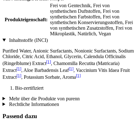
Frei von Gentechnik, Frei von
synthetischen Duftstoffen, Frei von
synthetischen Farbstoffen, Frei von
Produkteigenschaft:
synthetischen Konservierungsstoffen, Frei
von synthetischen Zusatzstoffen, Frei von
Mikroplastik, Natürlich, Vegan
Inhaltsstoffe (INCI)
Purified Water, Anionic Surfactants, Nonionic Surfactants, Sodium
Chloride, Citric Acid, Ethanol, Glycerin, Calendula Officinalis
[1]
(Ringelblume) Extract
, Chamomilla Recutita (Matricaria)
[1]
[1]
Extract
, Aloe Barbadensis Leaf
, Vaccinium Vitis Idaea Fruit
[1]
[1]
Extract
, Potassium Sorbate, Aroma
Bio-zertifiziert
Mehr über die Produkte von purenn
Rechtliche Informationen
Passend dazu