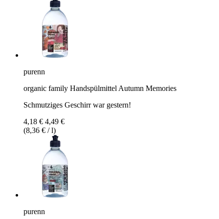
purenn
organic family Handspülmittel Autumn Memories
Schmutziges Geschirr war gestern!
4,18 €
4,49 €
(8,36 € / l)
purenn