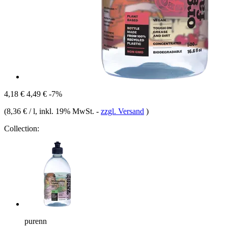
4,18 €
4,49 €
-7%
(
8,36 € / l
, inkl. 19% MwSt.
-
zzgl. Versand
)
Collection:
purenn