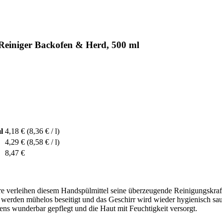
Reiniger Backofen & Herd, 500 ml
l
4,18 €
(8,36 € / l)
4,29 €
(8,58 € / l)
8,47 €
eere verleihen diesem Handspülmittel seine überzeugende Reinigungskraf
 werden mühelos beseitigt und das Geschirr wird wieder hygienisch sau
s wunderbar gepflegt und die Haut mit Feuchtigkeit versorgt.