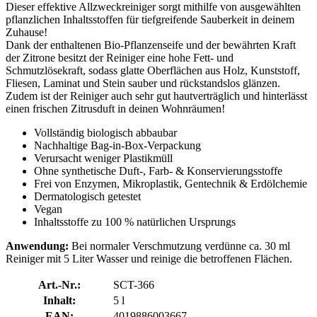
Dieser effektive Allzweckreiniger sorgt mithilfe von ausgewählten
pflanzlichen Inhaltsstoffen für tiefgreifende Sauberkeit in deinem
Zuhause!
Dank der enthaltenen Bio-Pflanzenseife und der bewährten Kraft
der Zitrone besitzt der Reiniger eine hohe Fett- und
Schmutzlösekraft, sodass glatte Oberflächen aus Holz, Kunststoff,
Fliesen, Laminat und Stein sauber und rückstandslos glänzen.
Zudem ist der Reiniger auch sehr gut hautverträglich und hinterlässt
einen frischen Zitrusduft in deinen Wohnräumen!
Vollständig biologisch abbaubar
Nachhaltige Bag-in-Box-Verpackung
Verursacht weniger Plastikmüll
Ohne synthetische Duft-, Farb- & Konservierungsstoffe
Frei von Enzymen, Mikroplastik, Gentechnik & Erdölchemie
Dermatologisch getestet
Vegan
Inhaltsstoffe zu 100 % natürlichen Ursprungs
Anwendung:
Bei normaler Verschmutzung verdünne ca. 30 ml
Reiniger mit 5 Liter Wasser und reinige die betroffenen Flächen.
Art.-Nr.:
SCT-366
Inhalt:
5 l
EAN:
4019886003667