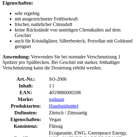
Eigenschaften:
sehr ergiebig
mit ausgezeichneter Fettlösekraft
frischer, natürlicher Citrusduft
keine Rückstände von unnötigen Chemikalien auf dem
Geschirr
auch für Kristallgläser, Silberbesteck, Porzellan mit Goldrand
geeignet
Anwendung:
Verwenden Sie bei normaler Verschmutzung 1
Spritzer pro Spülbecken. Bei Geschirr mit starker, fetthaltiger
Verschmutzung kann die Dosierung erhöht werden.
Art.-Nr.:
SO-2006
Inhalt:
1 l
EAN:
4019886000208
Marke:
sodasan
Produktarten:
Handspülmittel
Duftnoten:
Zitrisch / Zitrusartig
Eigenschaften:
Vegan
Konsistenz:
Flüssig
Ecogarantie, EWG, Greenpeace Energy,