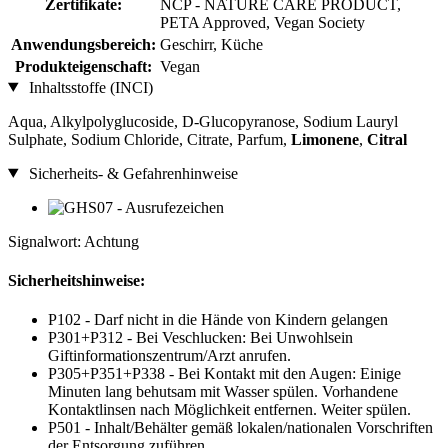
Zertifikate:
NCP - NATURE CARE PRODUCT,
PETA Approved, Vegan Society
Anwendungsbereich:
Geschirr, Küche
Produkteigenschaft:
Vegan
Inhaltsstoffe (INCI)
Aqua, Alkylpolyglucoside, D-Glucopyranose, Sodium Lauryl
Sulphate, Sodium Chloride, Citrate, Parfum,
Limonene
,
Citral
Sicherheits- & Gefahrenhinweise
Signalwort: Achtung
Sicherheitshinweise:
P102 - Darf nicht in die Hände von Kindern gelangen
P301+P312 - Bei Veschlucken: Bei Unwohlsein
Giftinformationszentrum/Arzt anrufen.
P305+P351+P338 - Bei Kontakt mit den Augen: Einige
Minuten lang behutsam mit Wasser spülen. Vorhandene
Kontaktlinsen nach Möglichkeit entfernen. Weiter spülen.
P501 - Inhalt/Behälter gemäß lokalen/nationalen Vorschriften
der Entsorgung zuführen.