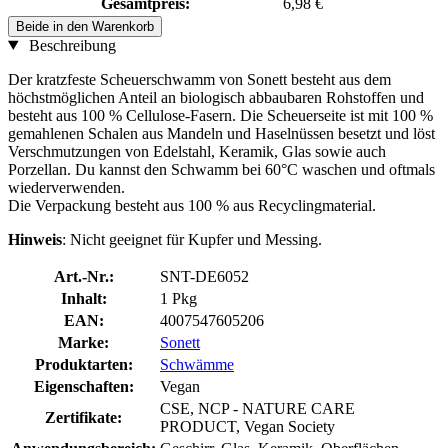
Gesamtpreis:
6,98 €
Beide in den Warenkorb
Beschreibung
Der kratzfeste Scheuerschwamm von Sonett besteht aus dem
höchstmöglichen Anteil an biologisch abbaubaren Rohstoffen und
besteht aus 100 % Cellulose-Fasern. Die Scheuerseite ist mit 100 %
gemahlenen Schalen aus Mandeln und Haselnüssen besetzt und löst
Verschmutzungen von Edelstahl, Keramik, Glas sowie auch
Porzellan. Du kannst den Schwamm bei 60°C waschen und oftmals
wiederverwenden.
Die Verpackung besteht aus 100 % aus Recyclingmaterial.
Hinweis
: Nicht geeignet für Kupfer und Messing.
Art.-Nr.:
SNT-DE6052
Inhalt:
1 Pkg
EAN:
4007547605206
Marke:
Sonett
Produktarten:
Schwämme
Eigenschaften:
Vegan
CSE, NCP - NATURE CARE
Zertifikate:
PRODUCT, Vegan Society