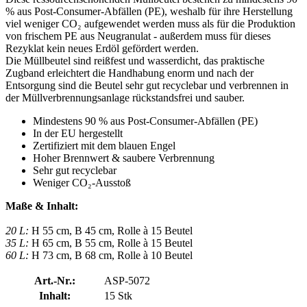
% aus Post-Consumer-Abfällen (PE), weshalb für ihre Herstellung
viel weniger CO₂ aufgewendet werden muss als für die Produktion
von frischem PE aus Neugranulat - außerdem muss für dieses
Rezyklat kein neues Erdöl gefördert werden.
Die Müllbeutel sind reißfest und wasserdicht, das praktische
Zugband erleichtert die Handhabung enorm und nach der
Entsorgung sind die Beutel sehr gut recyclebar und verbrennen in
der Müllverbrennungsanlage rückstandsfrei und sauber.
Mindestens 90 % aus Post-Consumer-Abfällen (PE)
In der EU hergestellt
Zertifiziert mit dem blauen Engel
Hoher Brennwert & saubere Verbrennung
Sehr gut recyclebar
Weniger CO₂-Ausstoß
Maße & Inhalt:
20 L:
H 55 cm, B 45 cm, Rolle à 15 Beutel
35 L:
H 65 cm, B 55 cm, Rolle à 15 Beutel
60 L:
H 73 cm, B 68 cm, Rolle à 10 Beutel
Art.-Nr.:
ASP-5072
Inhalt:
15 Stk