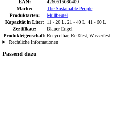
EAN:
4260515080409
Marke:
The Sustainable People
Produktarten:
Müllbeutel
Kapazität in Liter:
11 - 20 L, 21 - 40 L, 41 - 60 L
Zertifikate:
Blauer Engel
Produkteigenschaft:
Recycelbar, Reißfest, Wasserfest
Rechtliche Informationen
Passend dazu