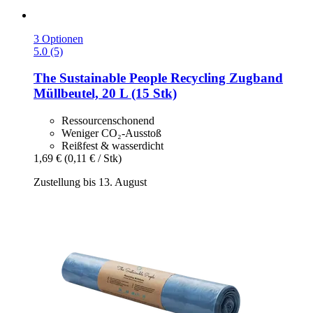
3 Optionen
5.0 (5)
The Sustainable People
Recycling Zugband
Müllbeutel, 20 L (15 Stk)
Ressourcenschonend
Weniger CO₂-Ausstoß
Reißfest & wasserdicht
1,69 €
(0,11 € / Stk)
Zustellung bis 13. August