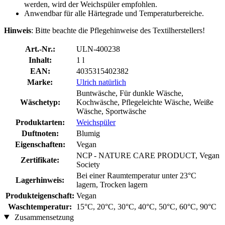
werden, wird der Weichspüler empfohlen.
Anwendbar für alle Härtegrade und Temperaturbereiche.
Hinweis
: Bitte beachte die Pflegehinweise des Textilherstellers!
Art.-Nr.:
ULN-400238
Inhalt:
1 l
EAN:
4035315402382
Marke:
Ulrich natürlich
Buntwäsche, Für dunkle Wäsche,
Wäschetyp:
Kochwäsche, Pflegeleichte Wäsche, Weiße
Wäsche, Sportwäsche
Produktarten:
Weichspüler
Duftnoten:
Blumig
Eigenschaften:
Vegan
NCP - NATURE CARE PRODUCT, Vegan
Zertifikate:
Society
Bei einer Raumtemperatur unter 23°C
Lagerhinweis:
lagern, Trocken lagern
Produkteigenschaft:
Vegan
Waschtemperatur:
15°C, 20°C, 30°C, 40°C, 50°C, 60°C, 90°C
Zusammensetzung