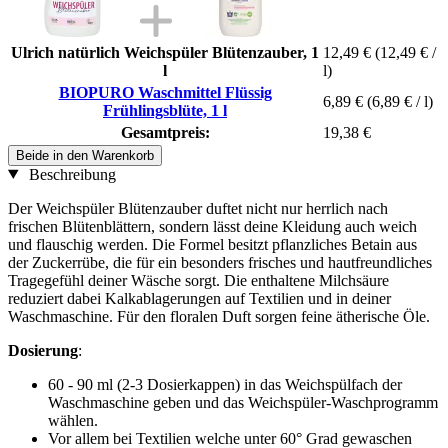
Ulrich natürlich Weichspüler Blütenzauber, 1
12,49 €
(12,49 € /
l
l)
BIOPURO Waschmittel Flüssig
6,89 €
(6,89 € / l)
Frühlingsblüte, 1 l
Gesamtpreis:
19,38 €
Beide in den Warenkorb
Beschreibung
Der Weichspüler Blütenzauber duftet nicht nur herrlich nach
frischen Blütenblättern, sondern lässt deine Kleidung auch weich
und flauschig werden. Die Formel besitzt pflanzliches Betain aus
der Zuckerrübe, die für ein besonders frisches und hautfreundliches
Tragegefühl deiner Wäsche sorgt. Die enthaltene Milchsäure
reduziert dabei Kalkablagerungen auf Textilien und in deiner
Waschmaschine. Für den floralen Duft sorgen feine ätherische Öle.
Dosierung
:
60 - 90 ml (2-3 Dosierkappen) in das Weichspülfach der
Waschmaschine geben und das Weichspüler-Waschprogramm
wählen.
Vor allem bei Textilien welche unter 60° Grad gewaschen