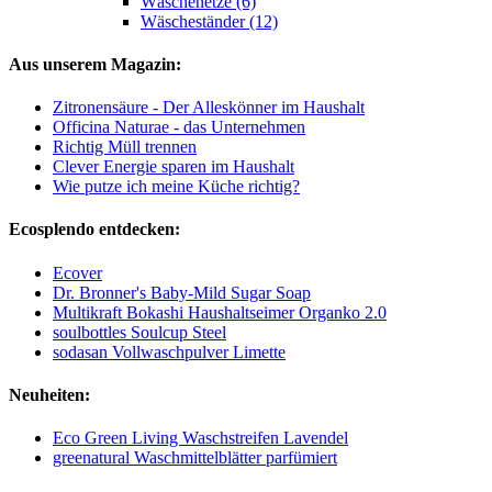
Wäschenetze (6)
Wäscheständer (12)
Aus unserem Magazin:
Zitronensäure - Der Alleskönner im Haushalt
Officina Naturae - das Unternehmen
Richtig Müll trennen
Clever Energie sparen im Haushalt
Wie putze ich meine Küche richtig?
Ecosplendo entdecken:
Ecover
Dr. Bronner's Baby-Mild Sugar Soap
Multikraft Bokashi Haushaltseimer Organko 2.0
soulbottles Soulcup Steel
sodasan Vollwaschpulver Limette
Neuheiten:
Eco Green Living Waschstreifen Lavendel
greenatural Waschmittelblätter parfümiert