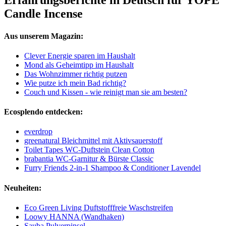
Erfahrungsberichte in Deutsch für YOPE
Candle Incense
Aus unserem Magazin:
Clever Energie sparen im Haushalt
Mond als Geheimtipp im Haushalt
Das Wohnzimmer richtig putzen
Wie putze ich mein Bad richtig?
Couch und Kissen - wie reinigt man sie am besten?
Ecosplendo entdecken:
everdrop
greenatural Bleichmittel mit Aktivsauerstoff
Toilet Tapes WC-Duftstein Clean Cotton
brabantia WC-Garnitur & Bürste Classic
Furry Friends 2-in-1 Shampoo & Conditioner Lavendel
Neuheiten:
Eco Green Living Duftstofffreie Waschstreifen
Loowy HANNA (Wandhaken)
Sauba Pulverpinsel