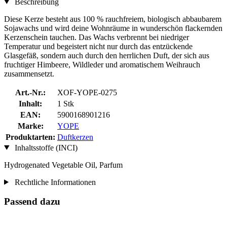
Beschreibung
Diese Kerze besteht aus 100 % rauchfreiem, biologisch abbaubarem
Sojawachs und wird deine Wohnräume in wunderschön flackernden
Kerzenschein tauchen. Das Wachs verbrennt bei niedriger
Temperatur und begeistert nicht nur durch das entzückende
Glasgefäß, sondern auch durch den herrlichen Duft, der sich aus
fruchtiger Himbeere, Wildleder und aromatischem Weihrauch
zusammensetzt.
Art.-Nr.:
XOF-YOPE-0275
Inhalt:
1 Stk
EAN:
5900168901216
Marke:
YOPE
Produktarten:
Duftkerzen
Inhaltsstoffe (INCI)
Hydrogenated Vegetable Oil, Parfum
Rechtliche Informationen
Passend dazu