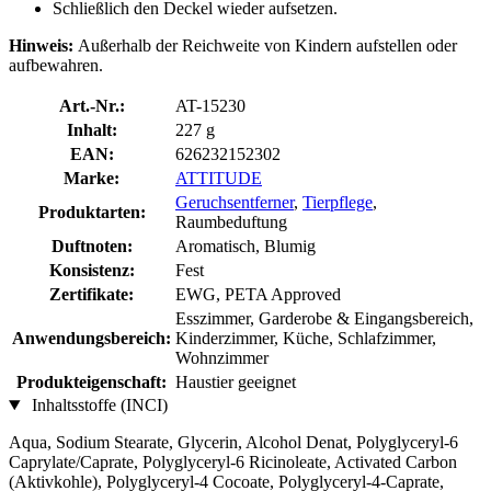
Schließlich den Deckel wieder aufsetzen.
Hinweis:
Außerhalb der Reichweite von Kindern aufstellen oder
aufbewahren.
Art.-Nr.:
AT-15230
Inhalt:
227 g
EAN:
626232152302
Marke:
ATTITUDE
Geruchsentferner
,
Tierpflege
,
Produktarten:
Raumbeduftung
Duftnoten:
Aromatisch, Blumig
Konsistenz:
Fest
Zertifikate:
EWG, PETA Approved
Esszimmer, Garderobe & Eingangsbereich,
Anwendungsbereich:
Kinderzimmer, Küche, Schlafzimmer,
Wohnzimmer
Produkteigenschaft:
Haustier geeignet
Inhaltsstoffe (INCI)
Aqua, Sodium Stearate, Glycerin, Alcohol Denat, Polyglyceryl-6
Caprylate/Caprate, Polyglyceryl-6 Ricinoleate, Activated Carbon
(Aktivkohle), Polyglyceryl-4 Cocoate, Polyglyceryl-4-Caprate,