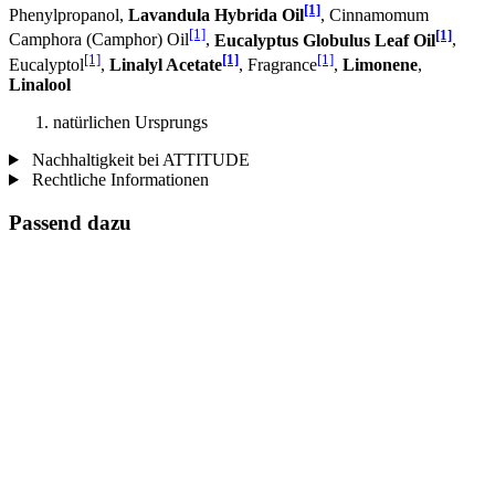
[1]
Phenylpropanol,
Lavandula Hybrida Oil
, Cinnamomum
[1]
[1]
Camphora (Camphor) Oil
,
Eucalyptus Globulus Leaf Oil
,
[1]
[1]
[1]
Eucalyptol
,
Linalyl Acetate
, Fragrance
,
Limonene
,
Linalool
natürlichen Ursprungs
Nachhaltigkeit bei ATTITUDE
Rechtliche Informationen
Passend dazu