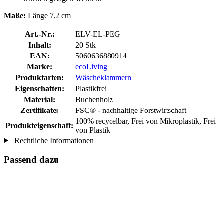
Maße:
Länge 7,2 cm
Art.-Nr.:
ELV-EL-PEG
Inhalt:
20 Stk
EAN:
5060636880914
Marke:
ecoLiving
Produktarten:
Wäscheklammern
Eigenschaften:
Plastikfrei
Material:
Buchenholz
Zertifikate:
FSC® - nachhaltige Forstwirtschaft
100% recycelbar, Frei von Mikroplastik, Frei
Produkteigenschaft:
von Plastik
Rechtliche Informationen
Passend dazu