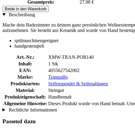
Gesamtpreis:
27,98 €
Beide in den Warenkorb
Beschreibung
Mache dein Badezimmer zu deinem ganz persönlichen Wellnesstempel! 
aufzunehmen. Sie besteht aus Keramik und wurde von Hand bestempe
spülmaschinengeeignet
handgestempelt
Art.-Nr.:
XMW-TRAN-POR140
Inhalt:
1 Stk
EAN:
4055627542002
Marke:
Tranquillo
Produktarten:
Seifenspender & Seifenablagen
Material:
Steingut
Produkteigenschaft:
Handbemalt
Allgemeine Hinweise:
Dieses Produkt wurde von Hand bemalt. Unre
Rechtliche Informationen
Passend dazu