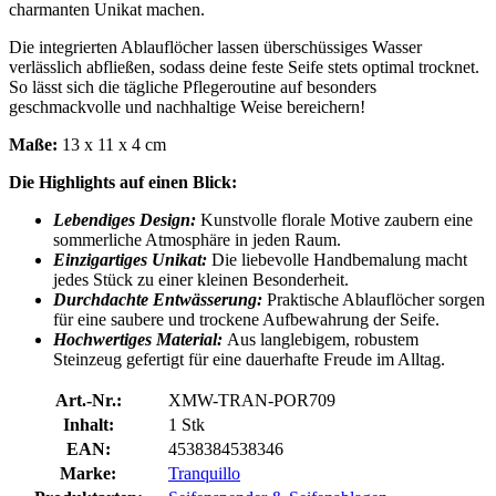
charmanten Unikat machen.
Die integrierten Ablauflöcher lassen überschüssiges Wasser
verlässlich abfließen, sodass deine feste Seife stets optimal trocknet.
So lässt sich die tägliche Pflegeroutine auf besonders
geschmackvolle und nachhaltige Weise bereichern!
Maße:
13 x 11 x 4 cm
Die Highlights auf einen Blick:
Lebendiges Design:
Kunstvolle florale Motive zaubern eine
sommerliche Atmosphäre in jeden Raum.
Einzigartiges Unikat:
Die liebevolle Handbemalung macht
jedes Stück zu einer kleinen Besonderheit.
Durchdachte Entwässerung:
Praktische Ablauflöcher sorgen
für eine saubere und trockene Aufbewahrung der Seife.
Hochwertiges Material:
Aus langlebigem, robustem
Steinzeug gefertigt für eine dauerhafte Freude im Alltag.
Art.-Nr.:
XMW-TRAN-POR709
Inhalt:
1 Stk
EAN:
4538384538346
Marke:
Tranquillo