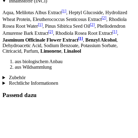
Inhaltsstoffe (INCI)
[1]
Aqua, Melilotus Albus Extract
, Heptyl Glucoside, Hydrolized
[2]
Wheat Protein, Eleutherococcus Senticosus Extract
, Rhodiola
[1]
[2]
Rosea Root Water
, Pinus Sibirica Seed Oil
, Phellodendron
[2]
[1]
Amurense Bark Extract
, Rhodiola Rosea Root Extract
,
[1]
Jasminum Officinale Flower Extract
,
Benzyl Alcohol
,
Dehydroacetic Acid, Sodium Benzoate, Potassium Sorbate,
Citricacid, Parfum,
Limonene
,
Linalool
aus biologischem Anbau
aus Wildsammlung
Zubehör
Rechtliche Informationen
Passend dazu