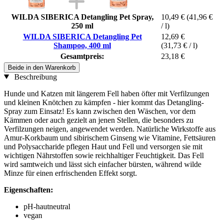
WILDA SIBERICA Detangling Pet Spray,
10,49 €
(41,96 €
250 ml
/ l)
WILDA SIBERICA Detangling Pet
12,69 €
Shampoo, 400 ml
(31,73 € / l)
Gesamtpreis:
23,18 €
Beide in den Warenkorb
Beschreibung
Hunde und Katzen mit längerem Fell haben öfter mit Verfilzungen
und kleinen Knötchen zu kämpfen - hier kommt das Detangling-
Spray zum Einsatz! Es kann zwischen den Wäschen, vor dem
Kämmen oder auch gezielt an jenen Stellen, die besonders zu
Verfilzungen neigen, angewendet werden. Natürliche Wirkstoffe aus
Amur-Korkbaum und sibirischem Ginseng wie Vitamine, Fettsäuren
und Polysaccharide pflegen Haut und Fell und versorgen sie mit
wichtigen Nährstoffen sowie reichhaltiger Feuchtigkeit. Das Fell
wird samtweich und lässt sich einfacher bürsten, während wilde
Minze für einen erfrischenden Effekt sorgt.
Eigenschaften:
pH-hautneutral
vegan