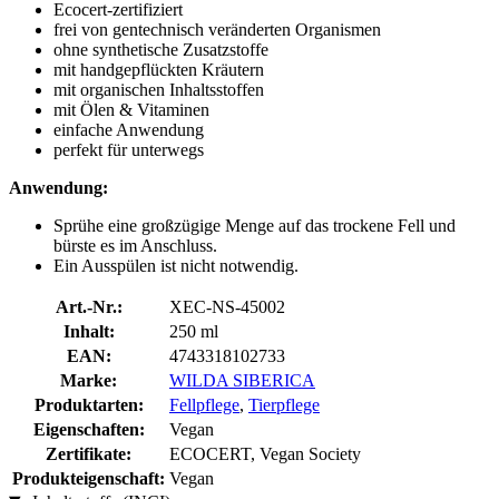
Ecocert-zertifiziert
frei von gentechnisch veränderten Organismen
ohne synthetische Zusatzstoffe
mit handgepflückten Kräutern
mit organischen Inhaltsstoffen
mit Ölen & Vitaminen
einfache Anwendung
perfekt für unterwegs
Anwendung:
Sprühe eine großzügige Menge auf das trockene Fell und
bürste es im Anschluss.
Ein Ausspülen ist nicht notwendig.
Art.-Nr.:
XEC-NS-45002
Inhalt:
250 ml
EAN:
4743318102733
Marke:
WILDA SIBERICA
Produktarten:
Fellpflege
,
Tierpflege
Eigenschaften:
Vegan
Zertifikate:
ECOCERT, Vegan Society
Produkteigenschaft:
Vegan