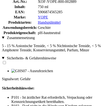
Art.-Nr.:
XOF-YOPE-800-002889
Inhalt:
750 ml
EAN:
5906874565285
Marke:
YOPE
Produktarten:
Handspülmittel
Anwendungsbereich:
Geschirr
Produkteigenschaft:
pH-hautneutral
Zusammensetzung
5 - 15 % Anionische Tenside, < 5 % Nichtionische Tenside, < 5 %
Amphotere Tenside, Konservierungsmittel, Parfum, Minze
Sicherheits- & Gefahrenhinweise
Signalwort: Gefahr
Sicherheitshinweise:
P101 - Ist ärztlicher Rat erforderlich, Verpackung oder
Kennzeichnungsetikett bereithalten.
P102 - Darf nicht in die Hände von Kindern gelangen