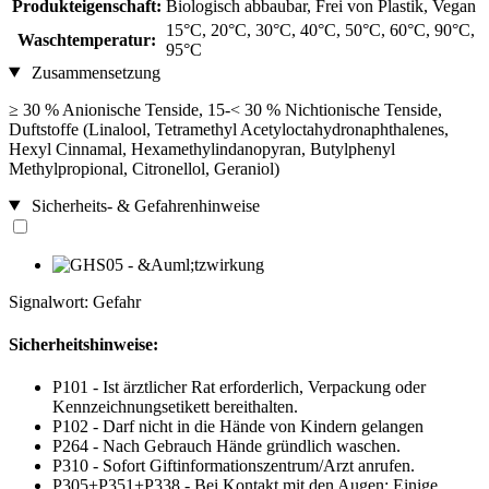
Produkteigenschaft:
Biologisch abbaubar, Frei von Plastik, Vegan
15°C, 20°C, 30°C, 40°C, 50°C, 60°C, 90°C,
Waschtemperatur:
95°C
Zusammensetzung
≥ 30 % Anionische Tenside, 15-< 30 % Nichtionische Tenside,
Duftstoffe (Linalool, Tetramethyl Acetyloctahydronaphthalenes,
Hexyl Cinnamal, Hexamethylindanopyran, Butylphenyl
Methylpropional, Citronellol, Geraniol)
Sicherheits- & Gefahrenhinweise
Signalwort: Gefahr
Sicherheitshinweise:
P101 - Ist ärztlicher Rat erforderlich, Verpackung oder
Kennzeichnungsetikett bereithalten.
P102 - Darf nicht in die Hände von Kindern gelangen
P264 - Nach Gebrauch Hände gründlich waschen.
P310 - Sofort Giftinformationszentrum/Arzt anrufen.
P305+P351+P338 - Bei Kontakt mit den Augen: Einige