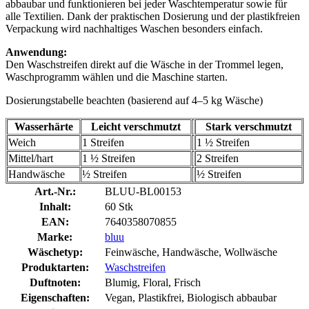
abbaubar und funktionieren bei jeder Waschtemperatur sowie für
alle Textilien. Dank der praktischen Dosierung und der plastikfreien
Verpackung wird nachhaltiges Waschen besonders einfach.
Anwendung:
Den Waschstreifen direkt auf die Wäsche in der Trommel legen,
Waschprogramm wählen und die Maschine starten.
Dosierungstabelle beachten (basierend auf 4–5 kg Wäsche)
Wasserhärte
Leicht verschmutzt
Stark verschmutzt
Weich
1 Streifen
1 ½ Streifen
Mittel/hart
1 ½ Streifen
2 Streifen
Handwäsche
½ Streifen
½ Streifen
Art.-Nr.:
BLUU-BL00153
Inhalt:
60 Stk
EAN:
7640358070855
Marke:
bluu
Wäschetyp:
Feinwäsche, Handwäsche, Wollwäsche
Produktarten:
Waschstreifen
Duftnoten:
Blumig, Floral, Frisch
Eigenschaften:
Vegan, Plastikfrei, Biologisch abbaubar