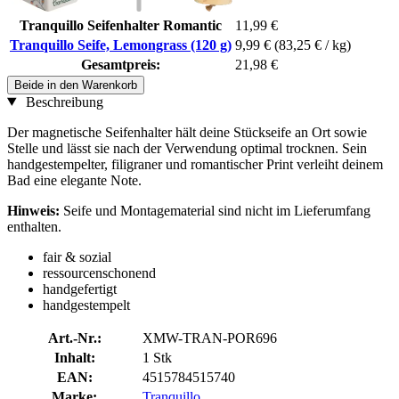
Tranquillo Seifenhalter Romantic
11,99 €
Tranquillo Seife, Lemongrass (120 g)
9,99 €
(83,25 € / kg)
Gesamtpreis:
21,98 €
Beide in den Warenkorb
Beschreibung
Der magnetische Seifenhalter hält deine Stückseife an Ort sowie
Stelle und lässt sie nach der Verwendung optimal trocknen. Sein
handgestempelter, filigraner und romantischer Print verleiht deinem
Bad eine elegante Note.
Hinweis:
Seife und Montagematerial sind nicht im Lieferumfang
enthalten.
fair & sozial
ressourcenschonend
handgefertigt
handgestempelt
Art.-Nr.:
XMW-TRAN-POR696
Inhalt:
1 Stk
EAN:
4515784515740
Marke:
Tranquillo