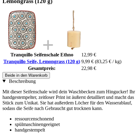
Lemongrass (120 g)
Tranquillo Seifenschale Ethno
12,99 €
Tranquillo Seife, Lemongrass (120 g)
9,99 €
(83,25 € / kg)
Gesamtpreis:
22,98 €
Beide in den Warenkorb
Beschreibung
Mit dieser Seifenschale wird dein Waschbecken zum Hingucker! Ihr
handgestempelter, zeitloser Print ist äußerst detailliert und macht das
Stück zum Unikat. Sie hat außerdem Löcher für den Wasserablauf,
sodass die Seife nach Gebraucht gut trocknen kann.
ressourcenschonend
spülmaschinengeeignet
handgestempelt