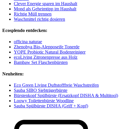
Clever Energie sparen im Haushalt
Mond als Geheimtipp im Haushalt
Richtig Müll trennen
Waschmittel richtig dosieren
Ecosplendo entdecken:
officina naturae
Zhenobya Bio-Alepposeife Tonerde
YOPE Probiotic Natural Bodenreiniger
ecoLiving Zitronenpresse aus Holz
Bambaw Set Flaschenbürsten
Neuheiten:
Eco Green Living Duftstofffreie Waschstreifen
Sauba SIBO Siebträgerbürste
Bürstenkopf Spülbürste (Ersatzkopf DISHA & Multitool)
Loowy Toilettenbürste Woodline
Sauba Spülbürste DISHA (Griff + Kopf)